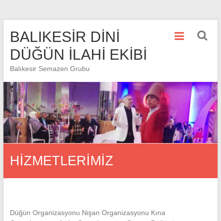
Skip
BALIKESİR DİNİ
to
content
DÜĞÜN İLAHİ EKİBİ
Balıkesir Semazen Grubu
HİZMETLERİMİZ
Düğün Organizasyonu Nişan Organizasyonu Kına