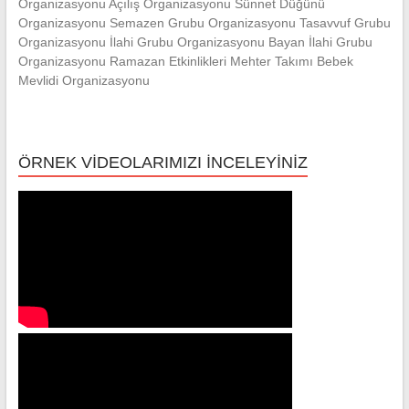
Organizasyonu Açılış Organizasyonu Sünnet Düğünü
Organizasyonu Semazen Grubu Organizasyonu Tasavvuf Grubu
Organizasyonu İlahi Grubu Organizasyonu Bayan İlahi Grubu
Organizasyonu Ramazan Etkinlikleri Mehter Takımı Bebek
Mevlidi Organizasyonu
ÖRNEK VİDEOLARIMIZI İNCELEYİNİZ