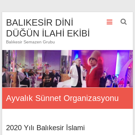
Skip
BALIKESİR DİNİ
to
content
DÜĞÜN İLAHİ EKİBİ
Balıkesir Semazen Grubu
Ayvalık Sünnet Organizasyonu
2020 Yılı Balıkesir İslami