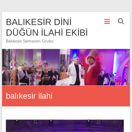
Skip
BALIKESİR DİNİ
to
content
DÜĞÜN İLAHİ EKİBİ
Balıkesir Semazen Grubu
balıkesir ilahi