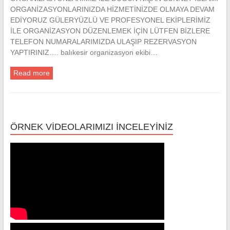
ORGANİZASYONLARINIZDA HİZMETİNİZDE OLMAYA DEVAM
EDİYORUZ GÜLERYÜZLÜ VE PROFESYONEL EKİPLERİMİZ
İLE ORGANİZASYON DÜZENLEMEK İÇİN LÜTFEN BİZLERE
TELEFON NUMARALARIMIZDA ULAŞIP REZERVASYON
YAPTIRINIZ…. balıkesir organizasyon ekibi…
Read more
ÖRNEK VİDEOLARIMIZI İNCELEYİNİZ