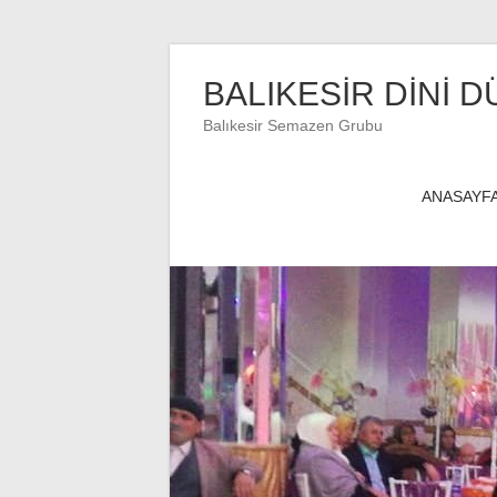
Skip
to
BALIKESİR DİNİ D
content
Balıkesir Semazen Grubu
ANASAYF