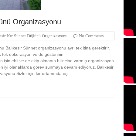
ğünü Organizasyonu
esir Kır Sünnet Düğünü Organizasyonu
No Comments
 Balıkesir Sünnet organizasyonu ayrı tek itina gerektirir.
k tek dekorasyon ve de gösterinin
n işin ehli ve de ekip olmanın bilincine varmış organizasyon
 en iyi olanaklarda görev sunmaya devam ediyoruz. Balıkesir
asyonu Sizler için kır ortamında eşi…