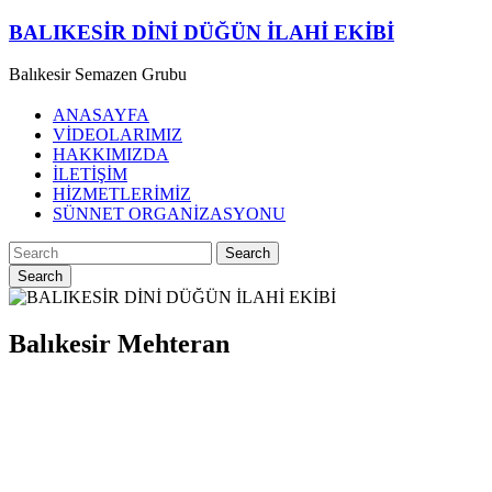
Skip
BALIKESİR DİNİ DÜĞÜN İLAHİ EKİBİ
to
content
Balıkesir Semazen Grubu
ANASAYFA
VİDEOLARIMIZ
HAKKIMIZDA
İLETİŞİM
HİZMETLERİMİZ
SÜNNET ORGANİZASYONU
Search
Balıkesir Mehteran