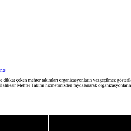
nts
ikkat çeken mehter takımları organizasyonların vazgeçilmez gösterileri 
lur. Balıkesir Mehter Takımı hizmetimizden faydalanarak organizasyonla