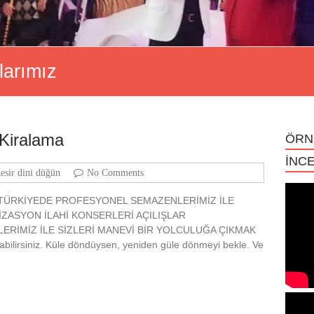
larımız
 Kiralama
ÖRN
İNCE
kesir dini düğün
No Comments
 TÜRKİYEDE PROFESYONEL SEMAZENLERİMİZ İLE
ZASYON İLAHİ KONSERLERİ AÇILIŞLAR
RİMİZ İLE SİZLERİ MANEVİ BİR YOLCULUĞA ÇIKMAK
abilirsiniz. Küle döndüysen, yeniden güle dönmeyi bekle. Ve