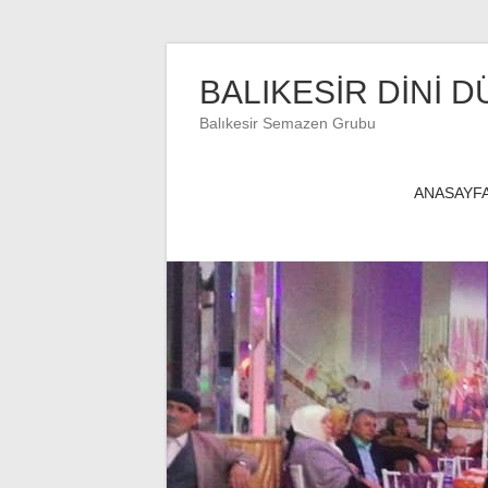
Skip
to
BALIKESİR DİNİ D
content
Balıkesir Semazen Grubu
ANASAYF