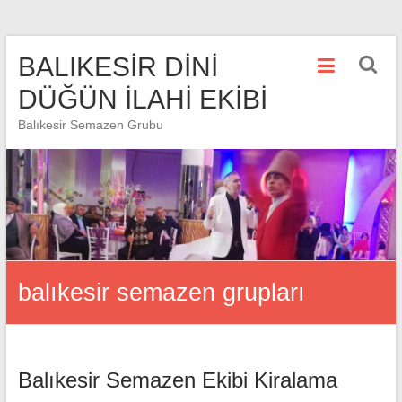
Skip
BALIKESİR DİNİ
to
content
DÜĞÜN İLAHİ EKİBİ
Balıkesir Semazen Grubu
balıkesir semazen grupları
Balıkesir Semazen Ekibi Kiralama