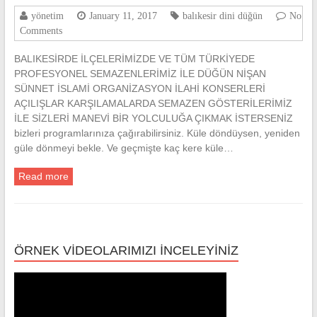
yönetim
January 11, 2017
balıkesir dini düğün
No
Comments
BALIKESİRDE İLÇELERİMİZDE VE TÜM TÜRKİYEDE
PROFESYONEL SEMAZENLERİMİZ İLE DÜĞÜN NİŞAN
SÜNNET İSLAMİ ORGANİZASYON İLAHİ KONSERLERİ
AÇILIŞLAR KARŞILAMALARDA SEMAZEN GÖSTERİLERİMİZ
İLE SİZLERİ MANEVİ BİR YOLCULUĞA ÇIKMAK İSTERSENİZ
bizleri programlarınıza çağırabilirsiniz. Küle döndüysen, yeniden
güle dönmeyi bekle. Ve geçmişte kaç kere küle…
Read more
ÖRNEK VİDEOLARIMIZI İNCELEYİNİZ