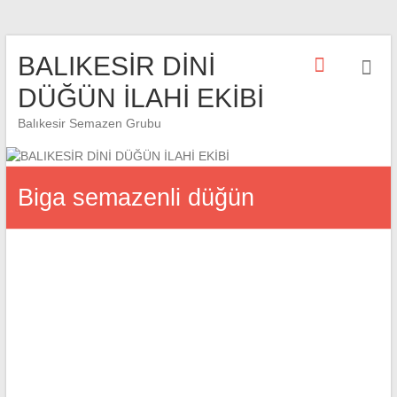
Skip
BALIKESİR DİNİ
to
content
DÜĞÜN İLAHİ EKİBİ
Balıkesir Semazen Grubu
Biga semazenli düğün