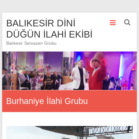
Skip
BALIKESİR DİNİ
to
content
DÜĞÜN İLAHİ EKİBİ
Balıkesir Semazen Grubu
Burhaniye İlahi Grubu