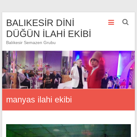
Skip
BALIKESİR DİNİ
to
content
DÜĞÜN İLAHİ EKİBİ
Balıkesir Semazen Grubu
manyas ilahi ekibi