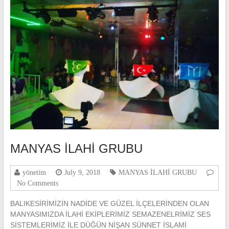
MANYAS İLAHİ GRUBU
yönetim
July 9, 2018
MANYAS İLAHİ GRUBU
No Comments
BALIKESİRİMİZİN NADİDE VE GÜZEL İLÇELERİNDEN OLAN
MANYASIMIZDA İLAHİ EKİPLERİMİZ SEMAZENELRİMİZ SES
SİSTEMLERİMİZ İLE DÜĞÜN NİŞAN SÜNNET İSLAMİ