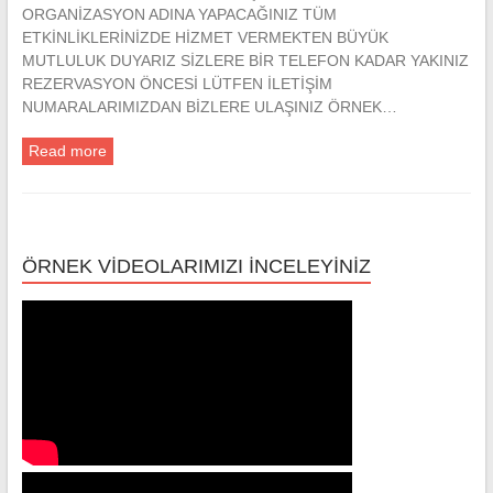
ORGANİZASYON ADINA YAPACAĞINIZ TÜM
ETKİNLİKLERİNİZDE HİZMET VERMEKTEN BÜYÜK
MUTLULUK DUYARIZ SİZLERE BİR TELEFON KADAR YAKINIZ
REZERVASYON ÖNCESİ LÜTFEN İLETİŞİM
NUMARALARIMIZDAN BİZLERE ULAŞINIZ ÖRNEK…
Read more
ÖRNEK VİDEOLARIMIZI İNCELEYİNİZ