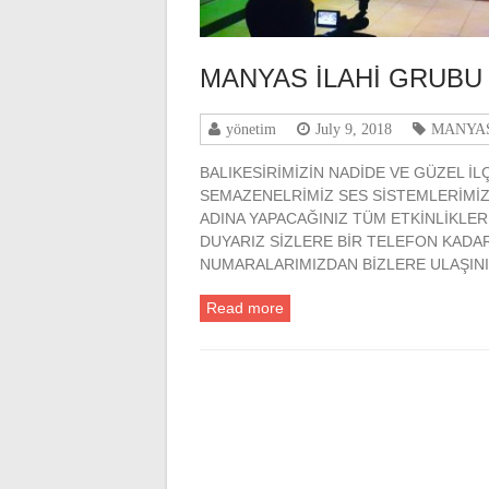
MANYAS İLAHİ GRUBU
yönetim
July 9, 2018
MANYAS
BALIKESİRİMİZİN NADİDE VE GÜZEL İ
SEMAZENELRİMİZ SES SİSTEMLERİMİZ
ADINA YAPACAĞINIZ TÜM ETKİNLİKL
DUYARIZ SİZLERE BİR TELEFON KADA
NUMARALARIMIZDAN BİZLERE ULAŞIN
Read more