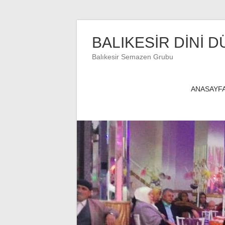
Skip
to
BALIKESİR DİNİ D
content
Balıkesir Semazen Grubu
ANASAYF