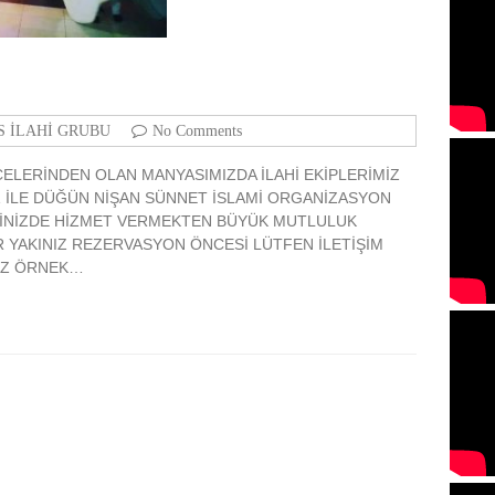
 İLAHİ GRUBU
No Comments
LÇELERİNDEN OLAN MANYASIMIZDA İLAHİ EKİPLERİMİZ
 İLE DÜĞÜN NİŞAN SÜNNET İSLAMİ ORGANİZASYON
ERİNİZDE HİZMET VERMEKTEN BÜYÜK MUTLULUK
R YAKINIZ REZERVASYON ÖNCESİ LÜTFEN İLETİŞİM
IZ ÖRNEK…