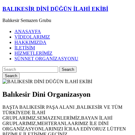
Skip
BALIKESİR DİNİ DÜĞÜN İLAHİ EKİBİ
to
content
Balıkesir Semazen Grubu
ANASAYFA
VİDEOLARIMIZ
HAKKIMIZDA
İLETİŞİM
HİZMETLERİMİZ
SÜNNET ORGANİZASYONU
Search
Balıkesir Dini Organizasyon
BAŞTA BALIKESİR PAŞA ALANI ,BALIKESİR VE TÜM
TÜRKİYEDE İLAHİ
GRUPLARIMIZ,SEMAZENLERİMİZ,BAYAN İLAHİ
GRUPLARIMIZ,MEHTERANLAARIMIZ İLE DİNİ
ORGANİZASYONLARINIZI İCRAA EDİYORUZ LÜTFEN
BİZİMLE İLETİŞİME GEÇİNİZ.