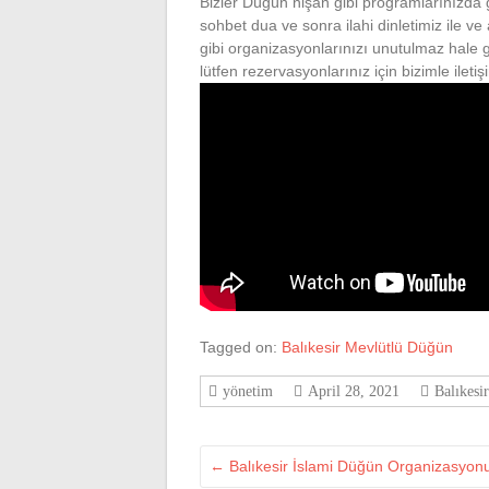
Bizler Düğün nişan gibi programlarınızda gü
sohbet dua ve sonra ilahi dinletimiz ile v
gibi organizasyonlarınızı unutulmaz hale 
lütfen rezervasyonlarınız için bizimle ilet
Tagged on:
Balıkesir Mevlütlü Düğün
yönetim
April 28, 2021
Balıkesi
←
Balıkesir İslami Düğün Organizasyon