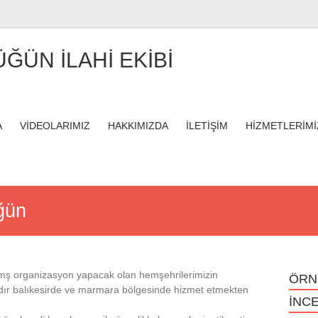
ÜĞÜN İLAHİ EKİBİ
A
VİDEOLARIMIZ
HAKKIMIZDA
İLETİŞİM
HİZMETLERİMİ
ğün
lamş organizasyon yapacak olan hemşehrilerimizin
ÖRN
dır balıkesirde ve marmara bölgesinde hizmet etmekten
İNCE