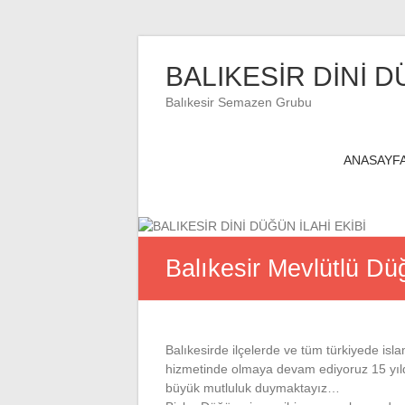
Skip
to
BALIKESİR DİNİ D
content
Balıkesir Semazen Grubu
ANASAYF
Balıkesir Mevlütlü Dü
Balıkesirde ilçelerde ve tüm türkiyede is
hizmetinde olmaya devam ediyoruz 15 yıl
büyük mutluluk duymaktayız…