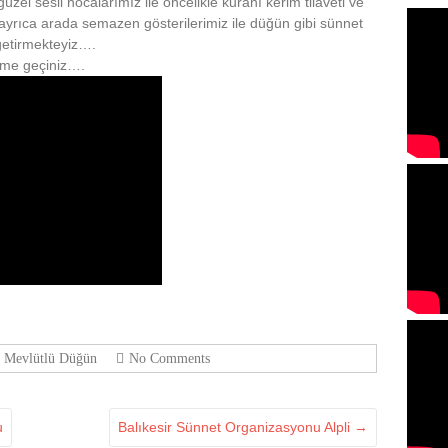
zel sesli hocalarımız ile öncelikle kuranı kerim tilaveti ve
e ayrıca arada semazen gösterilerimiz ile düğün gibi sünnet
getirmekteyiz….
işime geçiniz….
r Mevlütlü Düğün
No Comments
u
Balıkesir Sünnet Organizasyonu Alpli
→