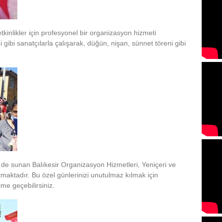
etkinlikler için profesyonel bir organizasyon hizmeti
gibi sanatçılarla çalışarak, düğün, nişan, sünnet töreni gibi
de sunan Balıkesir Organizasyon Hizmetleri, Yeniçeri ve
atmaktadır. Bu özel günlerinizi unutulmaz kılmak için
ime geçebilirsiniz.