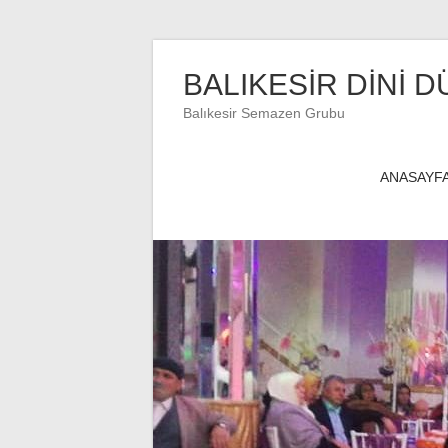
Skip
to
BALIKESİR DİNİ D
content
Balıkesir Semazen Grubu
ANASAYF