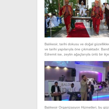
Balıkesir, tarihi dokusu ve doğal güzellikler
ve tarihi yapılarıyla öne çıkmaktadır. Band
Edremit ise, zeytin ağaçlarıyla ünlü bir ilç
Balıkesir Organizasyon Hizmetleri, bu güzel