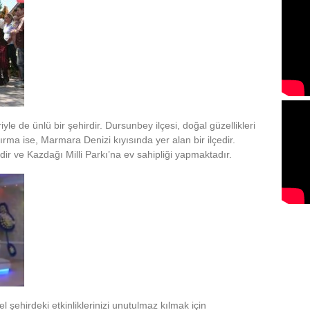
iyle de ünlü bir şehirdir. Dursunbey ilçesi, doğal güzellikleri
ırma ise, Marmara Denizi kıyısında yer alan bir ilçedir.
edir ve Kazdağı Milli Parkı’na ev sahipliği yapmaktadır.
 şehirdeki etkinliklerinizi unutulmaz kılmak için