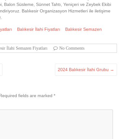
bi, Balon Süsleme, Sünnet Tahtı, Yeniçeri ve Zeybek Ekibi
endiriyoruz. Balıkesir Organizasyon Hizmetleri ile iletişime
z.
yatları
Balıkesir İlahi Fiyatları
Balıkesir Semazen
esir İlahi Semazen Fiyatları
No Comments
2024 Balıkesir İlahi Grubu
→
Required fields are marked
*