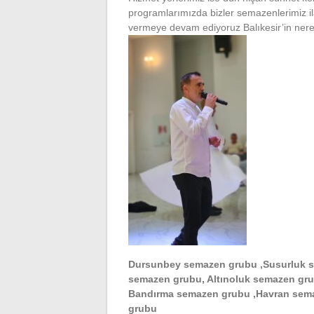
programlarımızda bizler semazenlerimiz ila
vermeye devam ediyoruz Balıkesir’in neres
Dursunbey semazen grubu ,Susurluk s
semazen grubu, Altınoluk semazen gru
Bandırma semazen grubu ,Havran sema
grubu