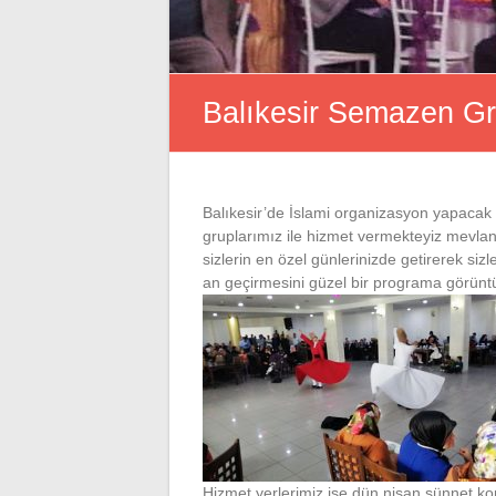
Balıkesir Semazen Gru
Balıkesir’de İslami organizasyon yapacak 
gruplarımız ile hizmet vermekteyiz mevlan
sizlerin en özel günlerinizde getirerek sizl
an geçirmesini güzel bir programa görün
Hizmet yerlerimiz ise dün nişan sünnet ko