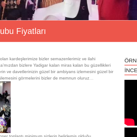
bu Fiyatları
olan kardeşlerimize bizler semazenlerimiz ve ilahi
ÖRN
a’mızdan bizlere Yadigar kalan miras kalan bu güzellikleri
İNCE
erin ve davetlerinizin güzel bir ambiyans izlemesini güzel bir
tülemesini görmelerini bizler de memnun oluruz…
nser toplantı minimum sizlerin belirlemiş olduğu