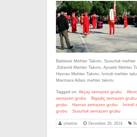
Balıkesir Mehter Takımı, Susurluk mehter
,Edremit Mehter Takımı, Ayvalık Mehter T
Havran Mehter Takımı, İvrindi mehter takı
Marmara Adası mehter takımı
Tagged on:
Akçay semazen grubu
Altı
semazen grubu
Bigadiç semazen grubu
grubu
Havran semazen grubu
İvrindi
grubu
Susurluk semazen grubu
yönetim
December 28, 2024
Ba