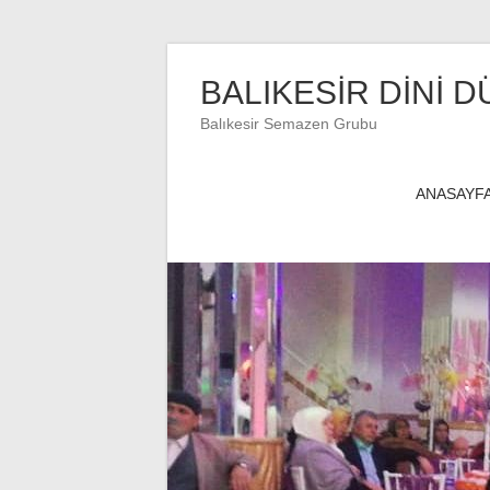
Skip
to
BALIKESİR DİNİ D
content
Balıkesir Semazen Grubu
ANASAYF