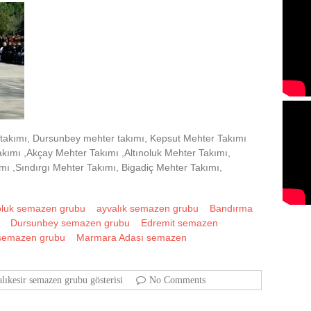
 takımı, Dursunbey mehter takımı, Kepsut Mehter Takımı
akımı ,Akçay Mehter Takımı ,Altınoluk Mehter Takımı,
mı ,Sındırgı Mehter Takımı, Bigadiç Mehter Takımı,
noluk semazen grubu
ayvalık semazen grubu
Bandırma
Dursunbey semazen grubu
Edremit semazen
 semazen grubu
Marmara Adası semazen
lıkesir semazen grubu gösterisi
No Comments