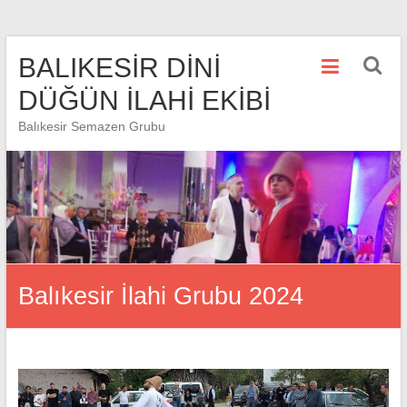
Skip
BALIKESİR DİNİ
to
content
DÜĞÜN İLAHİ EKİBİ
Balıkesir Semazen Grubu
Balıkesir İlahi Grubu 2024