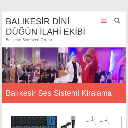
Skip
BALIKESİR DİNİ
to
content
DÜĞÜN İLAHİ EKİBİ
Balıkesir Semazen Grubu
Balıkesir Ses Sistemi Kiralama