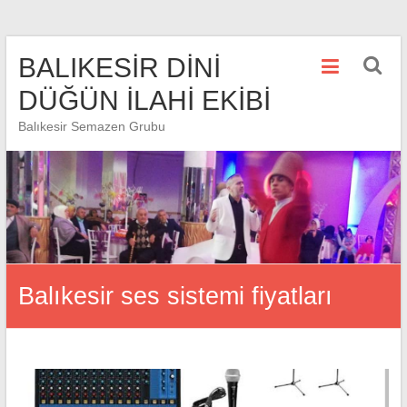
Skip
BALIKESİR DİNİ
to
content
DÜĞÜN İLAHİ EKİBİ
Balıkesir Semazen Grubu
Balıkesir ses sistemi fiyatları